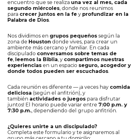
encuentro que se realiza
una vez al mes, cada
segundo miércoles
, donde nos reunimos
para
crecer juntos en la fe
y
profundizar en la
Palabra de Dios
.
Nos dividimos en
grupos pequeños
según la
zona de
Houston
donde vives, para crear un
ambiente más cercano y familiar. En cada
discipulado
conversamos sobre temas de
fe
,
leemos la Biblia
, y
compartimos nuestras
experiencias
en un espacio
seguro, acogedor y
donde todos pueden ser escuchados
.
Cada reunión es diferente — ¡a veces hay
comida
deliciosa
(según el anfitrión), y
también
actividades o juegos
para disfrutar
juntos! El horario puede variar entre
7:00 p.m. y
7:30 p.m.
, dependiendo del grupo anfitrión.
¿Quieres unirte a un discipulado?
Completa este formulario y te asignaremos al
grupo más cercano a tu domicilio: