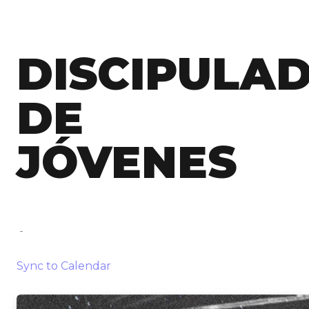
DISCIPULA
DE
JÓVENES
-
Sync to Calendar